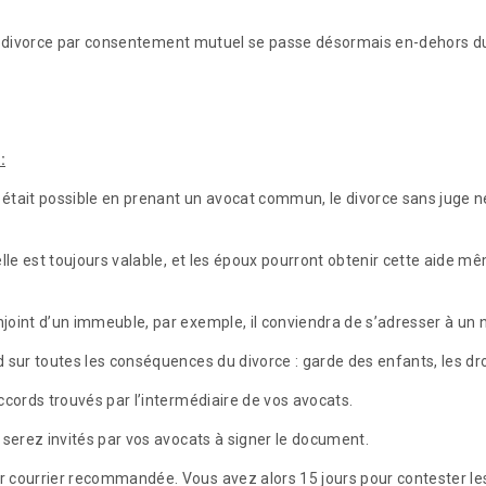
er, le divorce par consentement mutuel se passe désormais en-deho
:
était possible en prenant un avocat commun, le divorce sans juge né
elle est toujours valable, et les époux pourront obtenir cette aide
int d’un immeuble, par exemple, il conviendra de s’adresser à un nota
sur toutes les conséquences du divorce : garde des enfants, les droits
ccords trouvés par l’intermédiaire de vos avocats.
 serez invités par vos avocats à signer le document.
 courrier recommandée. Vous avez alors 15 jours pour contester les