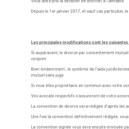
Vous avez pris la décision de divorcer à l’amiable.
Depuis le 1er janvier 2017, et sauf cas particuli
Les principales modifications sont les suivantes 
Si auparavant, le divorce par consentement mutuel 
conjoint.
Bien évidemment , le système de l’aide juridictionn
mutuel sans juge.
Si vous êtes propriétaire en commun avec votre conjo
Vos avocats respectifs s’assureront de votre accord 
La convention de divorce sera rédigée d’après les a
Une fois la convention définitivement rédigée, vous
La convention signée vous sera ensuite envoyée par